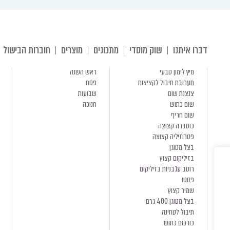
דברו איתנו
שוק מוסדי
מתכונים
מוצרים
חוברות הבישול
מיץ לימון טבעי
ראש השנה
תערובת תיבול לקציצות
פסח
צנצנת שום
שבועות
שום כתוש
חנוכה
שום חריף
כוסברה קצוצה
פטרוזיליה קצוצה
בצל מטוגן
בזיליקום קצוץ
רוטב עגבניות בזיליקום
פסטו
שמיר קצוץ
בצל מטוגן 400 גרם
תיבול לטחינה
כורכום כתוש