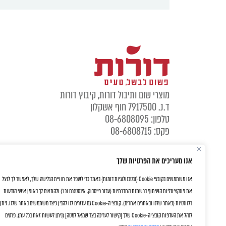
מוצרי שום ותיבול דורות, קיבוץ דורות
ד.נ. 7917500 חוף אשקלון
טלפון: 08-6808095
פקס: 08-6808715
אנו מעריכים את הפרטיות שלך
אנו משתמשים בקובצי Cookie (ובטכנולוגיות דומות) באתר כדי לשפר את חוויית הגלישה שלך, לאפשר לך לנצל
את פונקציונליות השיתוף ברשתות החברתיות (עבור פייסבוק, אינסטגרם וכו') ולהתאים לך באופן אישי הודעות
רלוונטיות (באתר שלנו ובאתרים אחרים). קובצי ה-Cookie גם עוזרים לנו להבין כיצד משתמשים באתר שלנו. ניתן
לנהל את העדפות קובצי ה-Cookie שלך [קישור לעריכה בצד שמאל למטה] (ניתן לעשות זאת בכל עת). פרטים