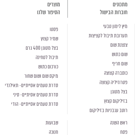
מתכונים
מוצרים
חוברות הבישול
הסיפור שלנו
מיץ לימון טבעי
פסטו
תערובת תיבול לקציצות
שמיר קצוץ
צנצנת שום
בצל מטוגן 400 גרם
שום כתוש
תיבול לטחינה
שום חריף
כורכום כתוש
כוסברה קצוצה
מיקס שום ושום שחור
פטרוזיליה קצוצה
סדרת טעמים אסייתיים- תאילנדי
בצל מטוגן
סדרת טעמים אסיתיים- סיני
בזיליקום קצוץ
סדרת טעמים אסייתיים- הודי
רוטב עגבניות בזיליקום
ראש השנה
שבועות
פסח
חנוכה