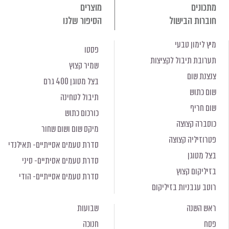
מתכונים
מוצרים
חוברות הבישול
הסיפור שלנו
מיץ לימון טבעי
פסטו
תערובת תיבול לקציצות
שמיר קצוץ
צנצנת שום
בצל מטוגן 400 גרם
שום כתוש
תיבול לטחינה
שום חריף
כורכום כתוש
כוסברה קצוצה
מיקס שום ושום שחור
פטרוזיליה קצוצה
סדרת טעמים אסייתיים- תאילנדי
בצל מטוגן
סדרת טעמים אסיתיים- סיני
בזיליקום קצוץ
סדרת טעמים אסייתיים- הודי
רוטב עגבניות בזיליקום
ראש השנה
שבועות
פסח
חנוכה