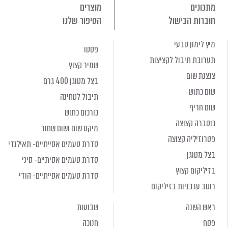
מתכונים
מוצרים
חוברות הבישול
הסיפור שלנו
מיץ לימון טבעי
פסטו
תערובת תיבול לקציצות
שמיר קצוץ
צנצנת שום
בצל מטוגן 400 גרם
שום כתוש
תיבול לטחינה
שום חריף
כורכום כתוש
כוסברה קצוצה
מיקס שום ושום שחור
פטרוזיליה קצוצה
סדרת טעמים אסייתיים- תאילנדי
בצל מטוגן
סדרת טעמים אסיתיים- סיני
בזיליקום קצוץ
סדרת טעמים אסייתיים- הודי
רוטב עגבניות בזיליקום
ראש השנה
שבועות
פסח
חנוכה