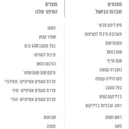
מתכונים
מוצרים
חוברות הבישול
הסיפור שלנו
מיץ לימון טבעי
פסטו
תערובת תיבול לקציצות
שמיר קצוץ
צנצנת שום
בצל מטוגן 400 גרם
שום כתוש
תיבול לטחינה
שום חריף
כורכום כתוש
כוסברה קצוצה
מיקס שום ושום שחור
פטרוזיליה קצוצה
סדרת טעמים אסייתיים- תאילנדי
בצל מטוגן
סדרת טעמים אסיתיים- סיני
בזיליקום קצוץ
סדרת טעמים אסייתיים- הודי
רוטב עגבניות בזיליקום
ראש השנה
שבועות
פסח
חנוכה