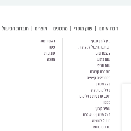
דברו איתנו
שוק מוסדי
מתכונים
מוצרים
חוברות הבישול
מיץ לימון טבעי
ראש השנה
תערובת תיבול לקציצות
פסח
צנצנת שום
שבועות
שום כתוש
חנוכה
שום חריף
כוסברה קצוצה
פטרוזיליה קצוצה
בצל מטוגן
בזיליקום קצוץ
רוטב עגבניות בזיליקום
פסטו
שמיר קצוץ
בצל מטוגן 400 גרם
תיבול לטחינה
כורכום כתוש