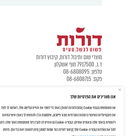
מוצרי שום ותיבול דורות, קיבוץ דורות
ד.נ. 7917500 חוף אשקלון
טלפון: 08-6808095
פקס: 08-6808715
אנו מעריכים את הפרטיות שלך
אנו משתמשים בקובצי Cookie (ובטכנולוגיות דומות) באתר כדי לשפר את חוויית הגלישה שלך, לאפשר לך לנצל
את פונקציונליות השיתוף ברשתות החברתיות (עבור פייסבוק, אינסטגרם וכו') ולהתאים לך באופן אישי הודעות
רלוונטיות (באתר שלנו ובאתרים אחרים). קובצי ה-Cookie גם עוזרים לנו להבין כיצד משתמשים באתר שלנו. ניתן
לנהל את העדפות קובצי ה-Cookie שלך [קישור לעריכה בצד שמאל למטה] (ניתן לעשות זאת בכל עת). פרטים