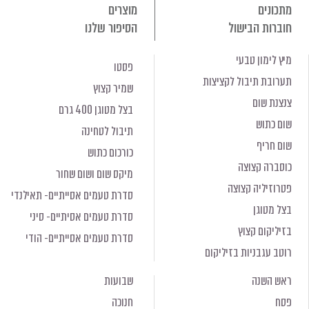
מתכונים
מוצרים
חוברות הבישול
הסיפור שלנו
מיץ לימון טבעי
פסטו
תערובת תיבול לקציצות
שמיר קצוץ
צנצנת שום
בצל מטוגן 400 גרם
שום כתוש
תיבול לטחינה
שום חריף
כורכום כתוש
כוסברה קצוצה
מיקס שום ושום שחור
פטרוזיליה קצוצה
סדרת טעמים אסייתיים- תאילנדי
בצל מטוגן
סדרת טעמים אסיתיים- סיני
בזיליקום קצוץ
סדרת טעמים אסייתיים- הודי
רוטב עגבניות בזיליקום
ראש השנה
שבועות
פסח
חנוכה