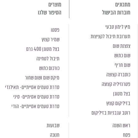
מתכונים
מוצרים
חוברות הבישול
הסיפור שלנו
מיץ לימון טבעי
פסטו
תערובת תיבול לקציצות
שמיר קצוץ
צנצנת שום
בצל מטוגן 400 גרם
שום כתוש
תיבול לטחינה
שום חריף
כורכום כתוש
כוסברה קצוצה
מיקס שום ושום שחור
פטרוזיליה קצוצה
סדרת טעמים אסייתיים- תאילנדי
בצל מטוגן
סדרת טעמים אסיתיים- סיני
בזיליקום קצוץ
סדרת טעמים אסייתיים- הודי
רוטב עגבניות בזיליקום
ראש השנה
שבועות
פסח
חנוכה