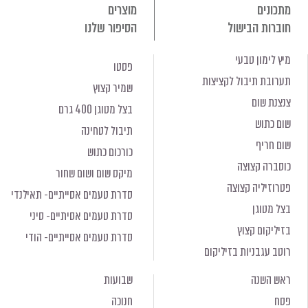
מתכונים
מוצרים
חוברות הבישול
הסיפור שלנו
מיץ לימון טבעי
פסטו
תערובת תיבול לקציצות
שמיר קצוץ
צנצנת שום
בצל מטוגן 400 גרם
שום כתוש
תיבול לטחינה
שום חריף
כורכום כתוש
כוסברה קצוצה
מיקס שום ושום שחור
פטרוזיליה קצוצה
סדרת טעמים אסייתיים- תאילנדי
בצל מטוגן
סדרת טעמים אסיתיים- סיני
בזיליקום קצוץ
סדרת טעמים אסייתיים- הודי
רוטב עגבניות בזיליקום
ראש השנה
שבועות
פסח
חנוכה