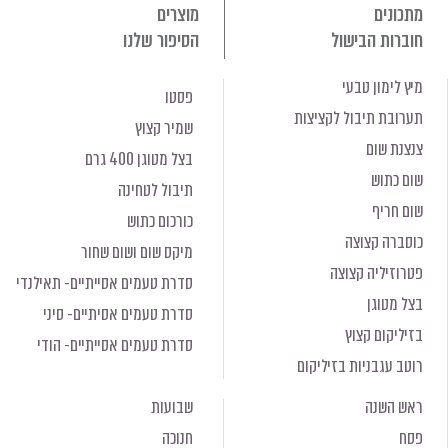
מתכונים
מוצרים
חוברות הבישול
הסיפור שלנו
מיץ לימון טבעי
פסטו
תערובת תיבול לקציצות
שמיר קצוץ
צנצנת שום
בצל מטוגן 400 גרם
שום כתוש
תיבול לטחינה
שום חריף
כורכום כתוש
כוסברה קצוצה
מיקס שום ושום שחור
פטרוזיליה קצוצה
סדרת טעמים אסייתיים- תאילנדי
בצל מטוגן
סדרת טעמים אסיתיים- סיני
בזיליקום קצוץ
סדרת טעמים אסייתיים- הודי
רוטב עגבניות בזיליקום
ראש השנה
שבועות
פסח
חנוכה