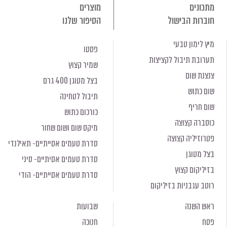
מתכונים
מוצרים
חוברות הבישול
הסיפור שלנו
מיץ לימון טבעי
פסטו
תערובת תיבול לקציצות
שמיר קצוץ
צנצנת שום
בצל מטוגן 400 גרם
שום כתוש
תיבול לטחינה
שום חריף
כורכום כתוש
כוסברה קצוצה
מיקס שום ושום שחור
פטרוזיליה קצוצה
סדרת טעמים אסייתיים- תאילנדי
בצל מטוגן
סדרת טעמים אסיתיים- סיני
בזיליקום קצוץ
סדרת טעמים אסייתיים- הודי
רוטב עגבניות בזיליקום
ראש השנה
שבועות
פסח
חנוכה