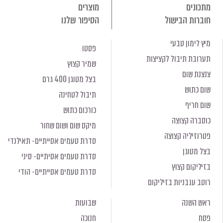
מתכונים
מוצרים
חוברות הבישול
הסיפור שלנו
מיץ לימון טבעי
פסטו
תערובת תיבול לקציצות
שמיר קצוץ
צנצנת שום
בצל מטוגן 400 גרם
שום כתוש
תיבול לטחינה
שום חריף
כורכום כתוש
כוסברה קצוצה
מיקס שום ושום שחור
פטרוזיליה קצוצה
סדרת טעמים אסייתיים- תאילנדי
בצל מטוגן
סדרת טעמים אסיתיים- סיני
בזיליקום קצוץ
סדרת טעמים אסייתיים- הודי
רוטב עגבניות בזיליקום
ראש השנה
שבועות
פסח
חנוכה