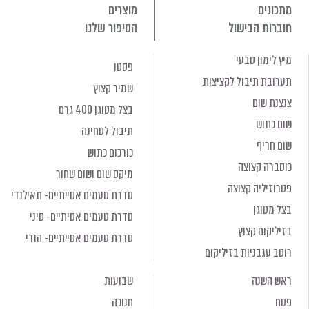
מתכונים
מוצרים
חוברות הבישול
הסיפור שלנו
מיץ לימון טבעי
פסטו
תערובת תיבול לקציצות
שמיר קצוץ
צנצנת שום
בצל מטוגן 400 גרם
שום כתוש
תיבול לטחינה
שום חריף
כורכום כתוש
כוסברה קצוצה
מיקס שום ושום שחור
פטרוזיליה קצוצה
סדרת טעמים אסייתיים- תאילנדי
בצל מטוגן
סדרת טעמים אסיתיים- סיני
בזיליקום קצוץ
סדרת טעמים אסייתיים- הודי
רוטב עגבניות בזיליקום
ראש השנה
שבועות
פסח
חנוכה