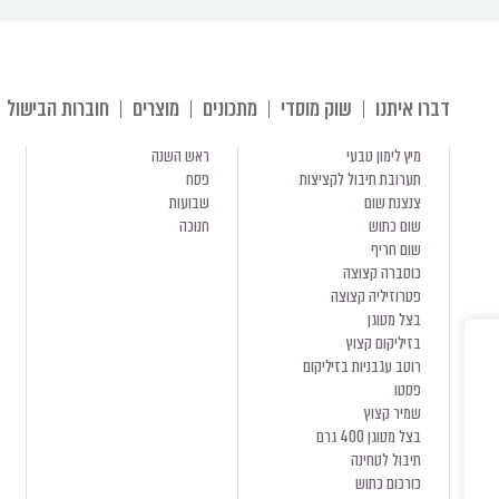
דברו איתנו
שוק מוסדי
מתכונים
מוצרים
חוברות הבישול
מיץ לימון טבעי
ראש השנה
תערובת תיבול לקציצות
פסח
צנצנת שום
שבועות
שום כתוש
חנוכה
שום חריף
כוסברה קצוצה
פטרוזיליה קצוצה
בצל מטוגן
בזיליקום קצוץ
רוטב עגבניות בזיליקום
פסטו
שמיר קצוץ
בצל מטוגן 400 גרם
תיבול לטחינה
כורכום כתוש