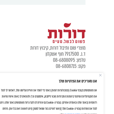
מוצרי שום ותיבול דורות, קיבוץ דורות
ד.נ. 7917500 חוף אשקלון
טלפון: 08-6808095
פקס: 08-6808715
אנו מעריכים את הפרטיות שלך
אנו משתמשים בקובצי Cookie (ובטכנולוגיות דומות) באתר כדי לשפר את חוויית הגלישה שלך, לאפשר לך לנצל
את פונקציונליות השיתוף ברשתות החברתיות (עבור פייסבוק, אינסטגרם וכו') ולהתאים לך באופן אישי הודעות
רלוונטיות (באתר שלנו ובאתרים אחרים). קובצי ה-Cookie גם עוזרים לנו להבין כיצד משתמשים באתר שלנו. ניתן
לנהל את העדפות קובצי ה-Cookie שלך [קישור לעריכה בצד שמאל למטה] (ניתן לעשות זאת בכל עת). פרטים