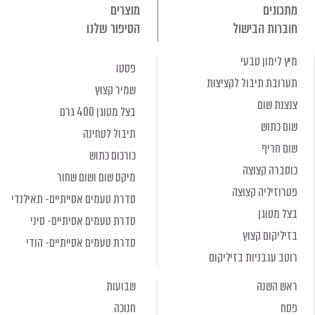
מתכונים
מוצרים
חוברות הבישול
הסיפור שלנו
מיץ לימון טבעי
פסטו
תערובת תיבול לקציצות
שמיר קצוץ
צנצנת שום
בצל מטוגן 400 גרם
שום כתוש
תיבול לטחינה
שום חריף
כורכום כתוש
כוסברה קצוצה
מיקס שום ושום שחור
פטרוזיליה קצוצה
סדרת טעמים אסייתיים- תאילנדי
בצל מטוגן
סדרת טעמים אסיתיים- סיני
בזיליקום קצוץ
סדרת טעמים אסייתיים- הודי
רוטב עגבניות בזיליקום
ראש השנה
שבועות
פסח
חנוכה