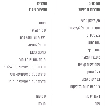
מתכונים
מוצרים
חוברות הבישול
הסיפור שלנו
מיץ לימון טבעי
פסטו
תערובת תיבול לקציצות
שמיר קצוץ
צנצנת שום
בצל מטוגן 400 גרם
שום כתוש
תיבול לטחינה
שום חריף
כורכום כתוש
כוסברה קצוצה
מיקס שום ושום שחור
פטרוזיליה קצוצה
סדרת טעמים אסייתיים- תאילנדי
בצל מטוגן
סדרת טעמים אסיתיים- סיני
בזיליקום קצוץ
סדרת טעמים אסייתיים- הודי
רוטב עגבניות בזיליקום
ראש השנה
שבועות
פסח
חנוכה