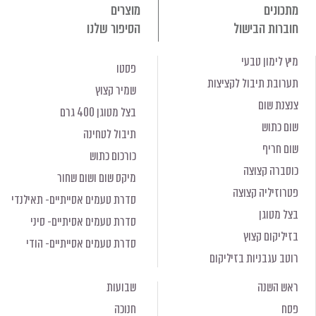
מתכונים
מוצרים
חוברות הבישול
הסיפור שלנו
מיץ לימון טבעי
פסטו
תערובת תיבול לקציצות
שמיר קצוץ
צנצנת שום
בצל מטוגן 400 גרם
שום כתוש
תיבול לטחינה
שום חריף
כורכום כתוש
כוסברה קצוצה
מיקס שום ושום שחור
פטרוזיליה קצוצה
סדרת טעמים אסייתיים- תאילנדי
בצל מטוגן
סדרת טעמים אסיתיים- סיני
בזיליקום קצוץ
סדרת טעמים אסייתיים- הודי
רוטב עגבניות בזיליקום
ראש השנה
שבועות
פסח
חנוכה