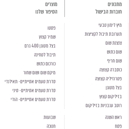
מתכונים
מוצרים
חוברות הבישול
הסיפור שלנו
מיץ לימון טבעי
פסטו
תערובת תיבול לקציצות
שמיר קצוץ
צנצנת שום
בצל מטוגן 400 גרם
שום כתוש
תיבול לטחינה
שום חריף
כורכום כתוש
כוסברה קצוצה
מיקס שום ושום שחור
פטרוזיליה קצוצה
סדרת טעמים אסייתיים- תאילנדי
בצל מטוגן
סדרת טעמים אסיתיים- סיני
בזיליקום קצוץ
סדרת טעמים אסייתיים- הודי
רוטב עגבניות בזיליקום
ראש השנה
שבועות
פסח
חנוכה