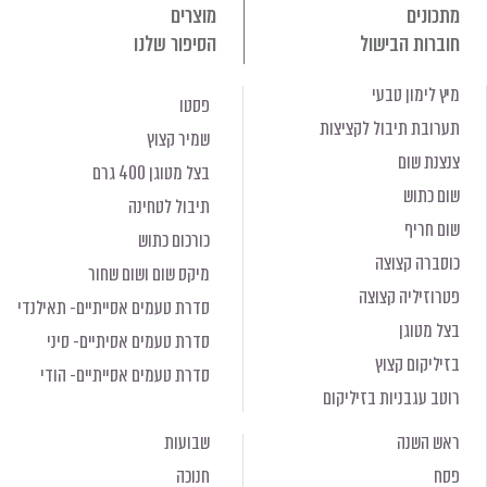
מתכונים
מוצרים
חוברות הבישול
הסיפור שלנו
מיץ לימון טבעי
פסטו
תערובת תיבול לקציצות
שמיר קצוץ
צנצנת שום
בצל מטוגן 400 גרם
שום כתוש
תיבול לטחינה
שום חריף
כורכום כתוש
כוסברה קצוצה
מיקס שום ושום שחור
פטרוזיליה קצוצה
סדרת טעמים אסייתיים- תאילנדי
בצל מטוגן
סדרת טעמים אסיתיים- סיני
בזיליקום קצוץ
סדרת טעמים אסייתיים- הודי
רוטב עגבניות בזיליקום
ראש השנה
שבועות
פסח
חנוכה