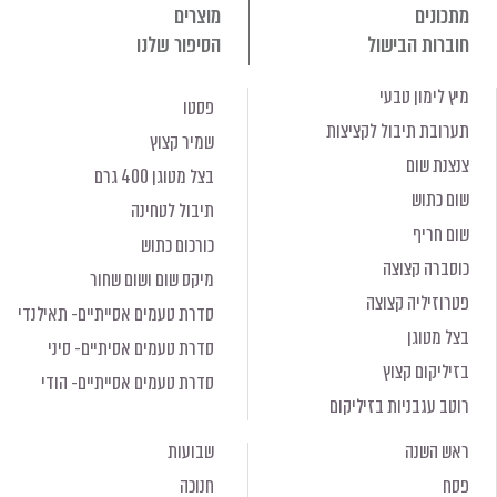
מתכונים
מוצרים
חוברות הבישול
הסיפור שלנו
מיץ לימון טבעי
פסטו
תערובת תיבול לקציצות
שמיר קצוץ
צנצנת שום
בצל מטוגן 400 גרם
שום כתוש
תיבול לטחינה
שום חריף
כורכום כתוש
כוסברה קצוצה
מיקס שום ושום שחור
פטרוזיליה קצוצה
סדרת טעמים אסייתיים- תאילנדי
בצל מטוגן
סדרת טעמים אסיתיים- סיני
בזיליקום קצוץ
סדרת טעמים אסייתיים- הודי
רוטב עגבניות בזיליקום
ראש השנה
שבועות
פסח
חנוכה