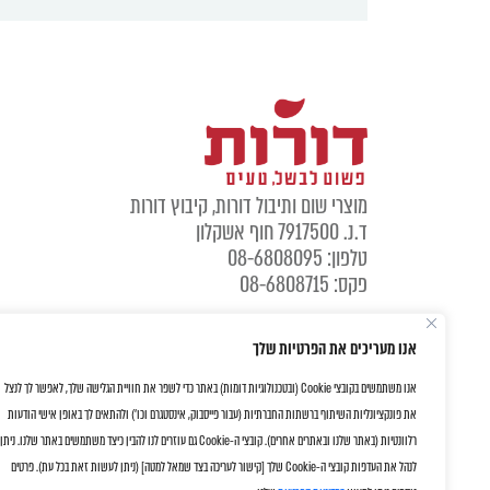
מוצרי שום ותיבול דורות, קיבוץ דורות
ד.נ. 7917500 חוף אשקלון
טלפון: 08-6808095
פקס: 08-6808715
אנו מעריכים את הפרטיות שלך
אנו משתמשים בקובצי Cookie (ובטכנולוגיות דומות) באתר כדי לשפר את חוויית הגלישה שלך, לאפשר לך לנצל
את פונקציונליות השיתוף ברשתות החברתיות (עבור פייסבוק, אינסטגרם וכו') ולהתאים לך באופן אישי הודעות
רלוונטיות (באתר שלנו ובאתרים אחרים). קובצי ה-Cookie גם עוזרים לנו להבין כיצד משתמשים באתר שלנו. ניתן
לנהל את העדפות קובצי ה-Cookie שלך [קישור לעריכה בצד שמאל למטה] (ניתן לעשות זאת בכל עת). פרטים