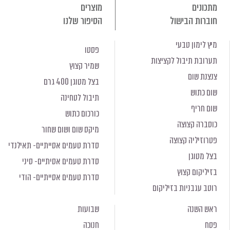
מתכונים
מוצרים
חוברות הבישול
הסיפור שלנו
מיץ לימון טבעי
פסטו
תערובת תיבול לקציצות
שמיר קצוץ
צנצנת שום
בצל מטוגן 400 גרם
שום כתוש
תיבול לטחינה
שום חריף
כורכום כתוש
כוסברה קצוצה
מיקס שום ושום שחור
פטרוזיליה קצוצה
סדרת טעמים אסייתיים- תאילנדי
בצל מטוגן
סדרת טעמים אסיתיים- סיני
בזיליקום קצוץ
סדרת טעמים אסייתיים- הודי
רוטב עגבניות בזיליקום
ראש השנה
שבועות
פסח
חנוכה