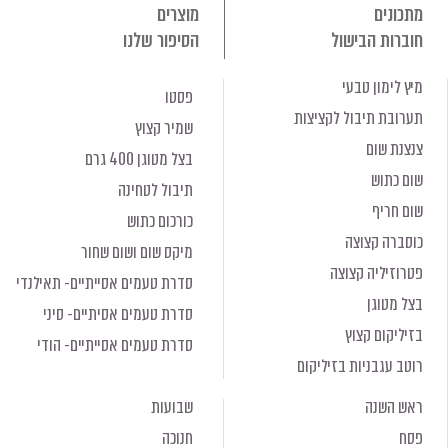
מתכונים
מוצרים
חוברות הבישול
הסיפור שלנו
מיץ לימון טבעי
פסטו
תערובת תיבול לקציצות
שמיר קצוץ
צנצנת שום
בצל מטוגן 400 גרם
שום כתוש
תיבול לטחינה
שום חריף
כורכום כתוש
כוסברה קצוצה
מיקס שום ושום שחור
פטרוזיליה קצוצה
סדרת טעמים אסייתיים- תאילנדי
בצל מטוגן
סדרת טעמים אסיתיים- סיני
בזיליקום קצוץ
סדרת טעמים אסייתיים- הודי
רוטב עגבניות בזיליקום
ראש השנה
שבועות
פסח
חנוכה