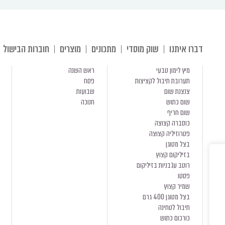
דברו איתנו
שוק מוסדי
מתכונים
מוצרים
חוברות הבישול
מיץ לימון טבעי
ראש השנה
תערובת תיבול לקציצות
פסח
צנצנת שום
שבועות
שום כתוש
חנוכה
שום חריף
כוסברה קצוצה
פטרוזיליה קצוצה
בצל מטוגן
בזיליקום קצוץ
רוטב עגבניות בזיליקום
פסטו
שמיר קצוץ
בצל מטוגן 400 גרם
תיבול לטחינה
כורכום כתוש