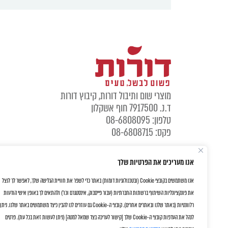
מוצרי שום ותיבול דורות, קיבוץ דורות
ד.נ. 7917500 חוף אשקלון
טלפון: 08-6808095
פקס: 08-6808715
אנו מעריכים את הפרטיות שלך
אנו משתמשים בקובצי Cookie (ובטכנולוגיות דומות) באתר כדי לשפר את חוויית הגלישה שלך, לאפשר לך לנצל
את פונקציונליות השיתוף ברשתות החברתיות (עבור פייסבוק, אינסטגרם וכו') ולהתאים לך באופן אישי הודעות
רלוונטיות (באתר שלנו ובאתרים אחרים). קובצי ה-Cookie גם עוזרים לנו להבין כיצד משתמשים באתר שלנו. ניתן
לנהל את העדפות קובצי ה-Cookie שלך [קישור לעריכה בצד שמאל למטה] (ניתן לעשות זאת בכל עת). פרטים