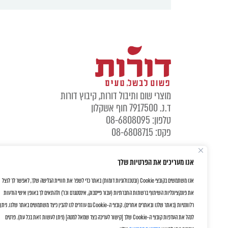
מוצרי שום ותיבול דורות, קיבוץ דורות
ד.נ. 7917500 חוף אשקלון
טלפון: 08-6808095
פקס: 08-6808715
אנו מעריכים את הפרטיות שלך
אנו משתמשים בקובצי Cookie (ובטכנולוגיות דומות) באתר כדי לשפר את חוויית הגלישה שלך, לאפשר לך לנצל
את פונקציונליות השיתוף ברשתות החברתיות (עבור פייסבוק, אינסטגרם וכו') ולהתאים לך באופן אישי הודעות
רלוונטיות (באתר שלנו ובאתרים אחרים). קובצי ה-Cookie גם עוזרים לנו להבין כיצד משתמשים באתר שלנו. ניתן
לנהל את העדפות קובצי ה-Cookie שלך [קישור לעריכה בצד שמאל למטה] (ניתן לעשות זאת בכל עת). פרטים