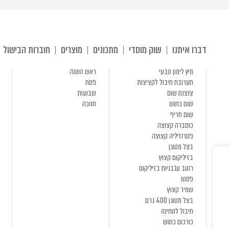
דברו איתנו
שוק מוסדי
מתכונים
מוצרים
חוברות הבישול
מיץ לימון טבעי
ראש השנה
תערובת תיבול לקציצות
פסח
צנצנת שום
שבועות
שום כתוש
חנוכה
שום חריף
כוסברה קצוצה
פטרוזיליה קצוצה
בצל מטוגן
בזיליקום קצוץ
רוטב עגבניות בזיליקום
פסטו
שמיר קצוץ
בצל מטוגן 400 גרם
תיבול לטחינה
כורכום כתוש