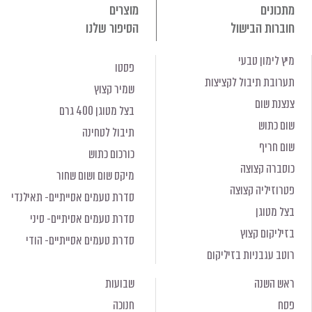
מתכונים
מוצרים
חוברות הבישול
הסיפור שלנו
מיץ לימון טבעי
פסטו
תערובת תיבול לקציצות
שמיר קצוץ
צנצנת שום
בצל מטוגן 400 גרם
שום כתוש
תיבול לטחינה
שום חריף
כורכום כתוש
כוסברה קצוצה
מיקס שום ושום שחור
פטרוזיליה קצוצה
סדרת טעמים אסייתיים- תאילנדי
בצל מטוגן
סדרת טעמים אסיתיים- סיני
בזיליקום קצוץ
סדרת טעמים אסייתיים- הודי
רוטב עגבניות בזיליקום
ראש השנה
שבועות
פסח
חנוכה