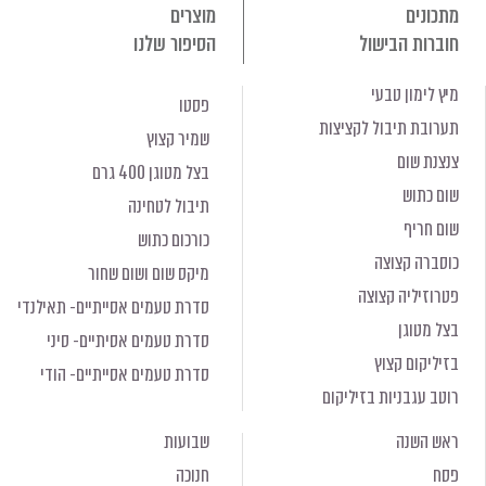
מתכונים
מוצרים
חוברות הבישול
הסיפור שלנו
מיץ לימון טבעי
פסטו
תערובת תיבול לקציצות
שמיר קצוץ
צנצנת שום
בצל מטוגן 400 גרם
שום כתוש
תיבול לטחינה
שום חריף
כורכום כתוש
כוסברה קצוצה
מיקס שום ושום שחור
פטרוזיליה קצוצה
סדרת טעמים אסייתיים- תאילנדי
בצל מטוגן
סדרת טעמים אסיתיים- סיני
בזיליקום קצוץ
סדרת טעמים אסייתיים- הודי
רוטב עגבניות בזיליקום
ראש השנה
שבועות
פסח
חנוכה