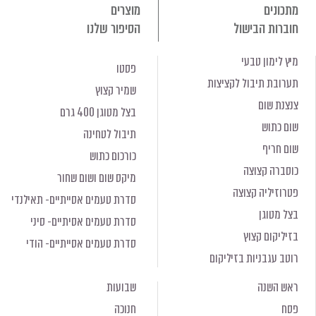
מתכונים
מוצרים
חוברות הבישול
הסיפור שלנו
מיץ לימון טבעי
פסטו
תערובת תיבול לקציצות
שמיר קצוץ
צנצנת שום
בצל מטוגן 400 גרם
שום כתוש
תיבול לטחינה
שום חריף
כורכום כתוש
כוסברה קצוצה
מיקס שום ושום שחור
פטרוזיליה קצוצה
סדרת טעמים אסייתיים- תאילנדי
בצל מטוגן
סדרת טעמים אסיתיים- סיני
בזיליקום קצוץ
סדרת טעמים אסייתיים- הודי
רוטב עגבניות בזיליקום
ראש השנה
שבועות
פסח
חנוכה