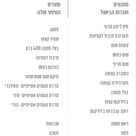
מתכונים
מוצרים
חוברות הבישול
הסיפור שלנו
מיץ לימון טבעי
פסטו
תערובת תיבול לקציצות
שמיר קצוץ
צנצנת שום
בצל מטוגן 400 גרם
שום כתוש
תיבול לטחינה
שום חריף
כורכום כתוש
כוסברה קצוצה
מיקס שום ושום שחור
פטרוזיליה קצוצה
סדרת טעמים אסייתיים- תאילנדי
בצל מטוגן
סדרת טעמים אסיתיים- סיני
בזיליקום קצוץ
סדרת טעמים אסייתיים- הודי
רוטב עגבניות בזיליקום
ראש השנה
שבועות
פסח
חנוכה