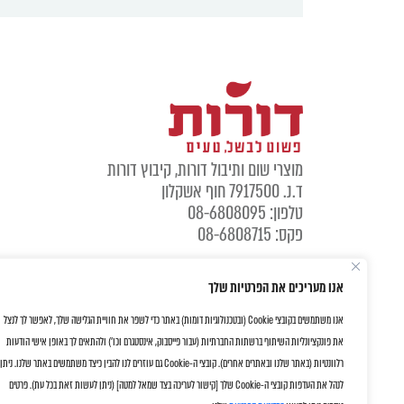
מוצרי שום ותיבול דורות, קיבוץ דורות
ד.נ. 7917500 חוף אשקלון
טלפון: 08-6808095
פקס: 08-6808715
אנו מעריכים את הפרטיות שלך
אנו משתמשים בקובצי Cookie (ובטכנולוגיות דומות) באתר כדי לשפר את חוויית הגלישה שלך, לאפשר לך לנצל
את פונקציונליות השיתוף ברשתות החברתיות (עבור פייסבוק, אינסטגרם וכו') ולהתאים לך באופן אישי הודעות
רלוונטיות (באתר שלנו ובאתרים אחרים). קובצי ה-Cookie גם עוזרים לנו להבין כיצד משתמשים באתר שלנו. ניתן
לנהל את העדפות קובצי ה-Cookie שלך [קישור לעריכה בצד שמאל למטה] (ניתן לעשות זאת בכל עת). פרטים