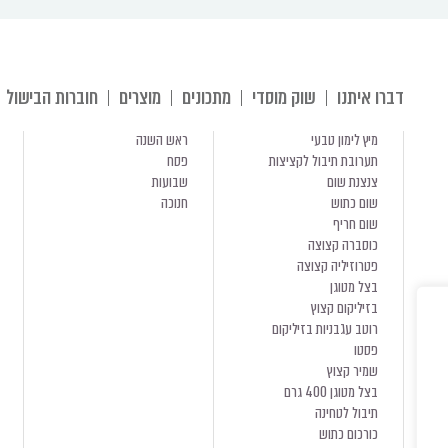
דברו איתנו
שוק מוסדי
מתכונים
מוצרים
חוברות הבישול
מיץ לימון טבעי
ראש השנה
תערובת תיבול לקציצות
פסח
צנצנת שום
שבועות
שום כתוש
חנוכה
שום חריף
כוסברה קצוצה
פטרוזיליה קצוצה
בצל מטוגן
בזיליקום קצוץ
רוטב עגבניות בזיליקום
פסטו
שמיר קצוץ
בצל מטוגן 400 גרם
תיבול לטחינה
כורכום כתוש