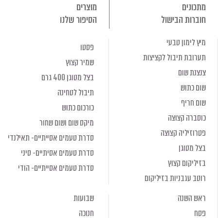
מתכונים
מוצרים
חוברות הבישול
הסיפור שלנו
מיץ לימון טבעי
פסטו
תערובת תיבול לקציצות
שמיר קצוץ
צנצנת שום
בצל מטוגן 400 גרם
שום כתוש
תיבול לטחינה
שום חריף
כורכום כתוש
כוסברה קצוצה
מיקס שום ושום שחור
פטרוזיליה קצוצה
סדרת טעמים אסייתיים- תאילנדי
בצל מטוגן
סדרת טעמים אסיתיים- סיני
בזיליקום קצוץ
סדרת טעמים אסייתיים- הודי
רוטב עגבניות בזיליקום
ראש השנה
שבועות
פסח
חנוכה