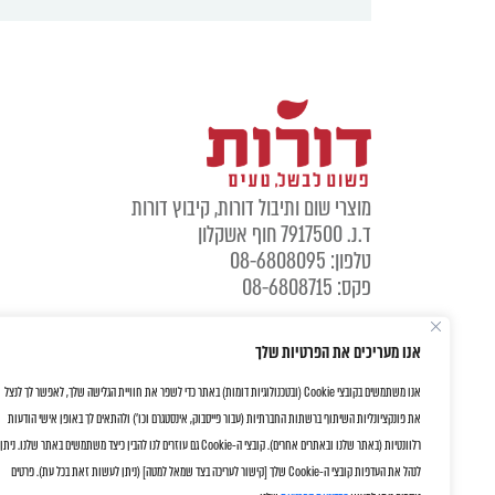
מוצרי שום ותיבול דורות, קיבוץ דורות
ד.נ. 7917500 חוף אשקלון
טלפון: 08-6808095
פקס: 08-6808715
אנו מעריכים את הפרטיות שלך
אנו משתמשים בקובצי Cookie (ובטכנולוגיות דומות) באתר כדי לשפר את חוויית הגלישה שלך, לאפשר לך לנצל
את פונקציונליות השיתוף ברשתות החברתיות (עבור פייסבוק, אינסטגרם וכו') ולהתאים לך באופן אישי הודעות
רלוונטיות (באתר שלנו ובאתרים אחרים). קובצי ה-Cookie גם עוזרים לנו להבין כיצד משתמשים באתר שלנו. ניתן
לנהל את העדפות קובצי ה-Cookie שלך [קישור לעריכה בצד שמאל למטה] (ניתן לעשות זאת בכל עת). פרטים