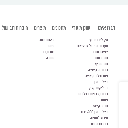
דברו איתנו
שוק מוסדי
מתכונים
מוצרים
חוברות הבישול
מיץ לימון טבעי
ראש השנה
תערובת תיבול לקציצות
פסח
צנצנת שום
שבועות
שום כתוש
חנוכה
שום חריף
כוסברה קצוצה
פטרוזיליה קצוצה
בצל מטוגן
בזיליקום קצוץ
רוטב עגבניות בזיליקום
פסטו
שמיר קצוץ
בצל מטוגן 400 גרם
תיבול לטחינה
כורכום כתוש