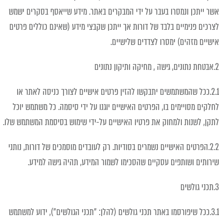
אשר ייתכן ונמסרו בעבר על ידי המבקרים באתר. מידע שייאסף בסקרים ישמש
לצרכים פנימיים בלבד של דורות אך ייתכן שקבצי מידע (שאינם כוללים פרטים
אישיים מזהים) ימסרו לצדדים שלישיים.
2.אבטחת נתונים, גישה , מחיקה ותיקון נתונים
2.1.ככל שהמשתמשים יתבקשו להזין פרטים אישיים לצורך כניסה לאתר או
לחלקים מסויימים בו, הפרטים האישיים יוגנו על ידי סיסמה. כל משתמש יוכל
לתקן, לשנות ולמחוק את פרטיו האישיים על-ידי שימוש בסיסמת המשתמש שלו.
2.2.הפרטים האישיים נשמרים בסודיות. רק לעובדים מוסמכים של דורות, נותני
שירותים ושותפים עסקיים שהסכימו לשמור המידע, תהיה גישה למידע.
3.תכני גולשים
3.1.ככל שיפורסמו באתר תכני גולשים (להלן: "תכני הגולשים"), ידוע למשתמש