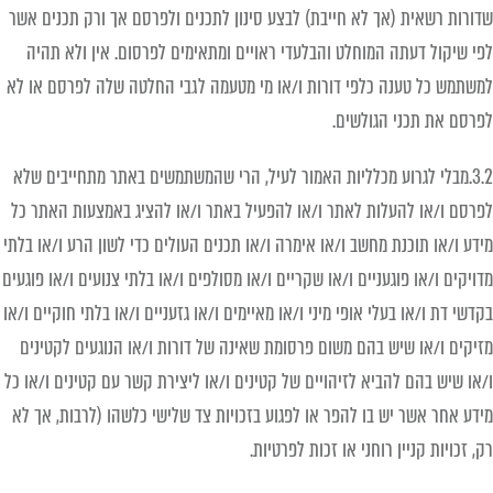
שדורות רשאית (אך לא חייבת) לבצע סינון לתכנים ולפרסם אך ורק תכנים אשר
לפי שיקול דעתה המוחלט והבלעדי ראויים ומתאימים לפרסום. אין ולא תהיה
למשתמש כל טענה כלפי דורות ו/או מי מטעמה לגבי החלטה שלה לפרסם או לא
לפרסם את תכני הגולשים.
3.2.מבלי לגרוע מכלליות האמור לעיל, הרי שהמשתמשים באתר מתחייבים שלא
לפרסם ו/או להעלות לאתר ו/או להפעיל באתר ו/או להציג באמצעות האתר כל
מידע ו/או תוכנת מחשב ו/או אימרה ו/או תכנים העולים כדי לשון הרע ו/או בלתי
מדויקים ו/או פוגעניים ו/או שקריים ו/או מסולפים ו/או בלתי צנועים ו/או פוגעים
בקדשי דת ו/או בעלי אופי מיני ו/או מאיימים ו/או גזעניים ו/או בלתי חוקיים ו/או
מזיקים ו/או שיש בהם משום פרסומת שאינה של דורות ו/או הנוגעים לקטינים
ו/או שיש בהם להביא לזיהויים של קטינים ו/או ליצירת קשר עם קטינים ו/או כל
מידע אחר אשר יש בו להפר או לפגוע בזכויות צד שלישי כלשהו (לרבות, אך לא
רק, זכויות קניין רוחני או זכות לפרטיות.