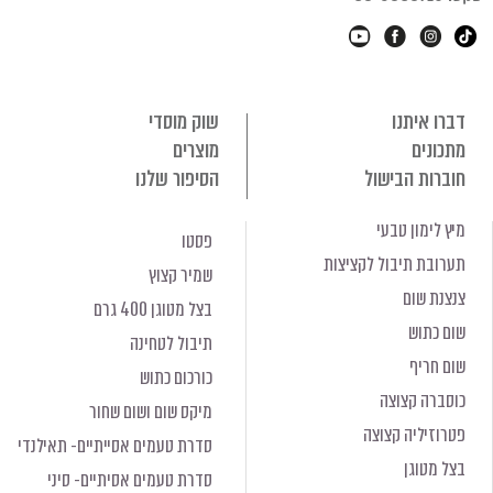
דברו איתנו
שוק מוסדי
מתכונים
מוצרים
חוברות הבישול
הסיפור שלנו
מיץ לימון טבעי
פסטו
תערובת תיבול לקציצות
שמיר קצוץ
צנצנת שום
בצל מטוגן 400 גרם
שום כתוש
תיבול לטחינה
שום חריף
כורכום כתוש
כוסברה קצוצה
מיקס שום ושום שחור
פטרוזיליה קצוצה
סדרת טעמים אסייתיים- תאילנדי
בצל מטוגן
סדרת טעמים אסיתיים- סיני