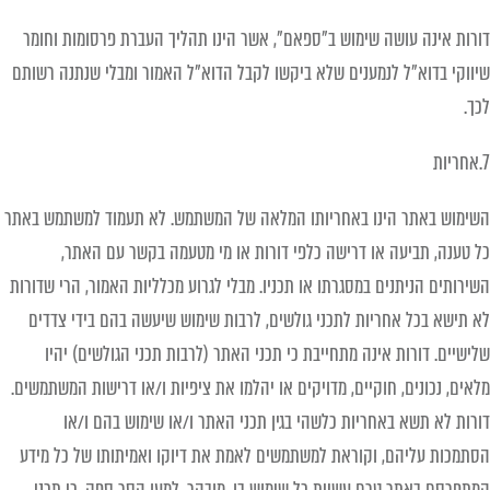
דורות אינה עושה שימוש ב"ספאם", אשר הינו תהליך העברת פרסומות וחומר
שיווקי בדוא"ל לנמענים שלא ביקשו לקבל הדוא"ל האמור ומבלי שנתנה רשותם
לכך.
7.אחריות
השימוש באתר הינו באחריותו המלאה של המשתמש. לא תעמוד למשתמש באתר
כל טענה, תביעה או דרישה כלפי דורות או מי מטעמה בקשר עם האתר,
השירותים הניתנים במסגרתו או תכניו. מבלי לגרוע מכלליות האמור, הרי שדורות
לא תישא בכל אחריות לתכני גולשים, לרבות שימוש שיעשה בהם בידי צדדים
שלישיים. דורות אינה מתחייבת כי תכני האתר (לרבות תכני הגולשים) יהיו
מלאים, נכונים, חוקיים, מדויקים או יהלמו את ציפיות ו/או דרישות המשתמשים.
דורות לא תשא באחריות כלשהי בגין תכני האתר ו/או שימוש בהם ו/או
הסתמכות עליהם, וקוראת למשתמשים לאמת את דיוקו ואמיתותו של כל מידע
המתפרסם באתר טרם עשיית כל שימוש בו. מובהר, למען הסר ספק, כי תכני