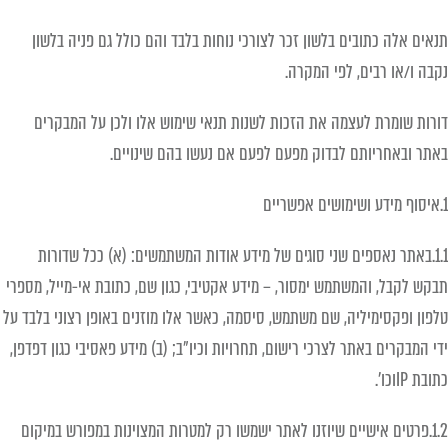
תנאים אלה כתובים בלשון זכר לצורכי נוחות בלבד והם כולל גם פניה בלשון
נקבה ו/או רבים, לפי המקרה.
דורות שומרת לעצמה את הזכות לשנות תנאי שימוש אלו ולכן על המבקרים
באתר ובאחריותם לבדוק מפעם לפעם אם נעשו בהם שינויים.
1.איסוף מידע ושימושים אפשריים
1.1.באתר נאספים שני סוגים של מידע אודות המשתמשים: (א) ככל שדורות
תבקש לקבל, והמשתמש ימסור, – מידע אקטיבי, כגון שם, כתובת אי-מייל, מספרי
טלפון ופקסימיליה, שם משתמש, סיסמה, כאשר אלו מוזנים באופן רצוני בלבד על
ידי המבקרים באתר לצרכי רישום, תחרויות וכיו"ב; (ב) מידע פאסיבי כגון דפדפן,
כתובת IPוכו'.
1.2.פרטים אישיים שיוזנו לאתר ישמשו רק למטרות המצוינות במפורש במיקום