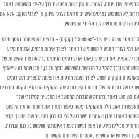
הספציפי שבו יינתנו, לאחר שתינתן רשות מפורשת לכך על-ידי המשתמש באתר.
דורות לא תשתמש בפרטים אישיים מזהים לצרכי שיווק או לצרכי מעקב, אלא אם
ניתנה רשות מפורשת לכך על-ידי המשתמש.
1.3.האתר עושה שימוש ב-"Cookies" (קוקיס) – קבצים באמצעותם נאסף מידע
אנונימי לצורך התפעול השוטף של האתר, לצורך אימות פרטים, אבטחת מידע
וכדי להתאים את השימוש באתר או שירותים הניתנים בו להעדפות האישיות של
המשתמש ובכך להקל על הגלישה והשימוש. נוסף על כן, ייתכן שהמידע שייאסף
באמצעות הקוקיס ישמש לצורך הצגת מודעות או הצעות למוצרים ולשירותים
שונים של דורות או של חברות הקשורות עימה. הקוקיס הם קבצי טקסט הנוצרים
עם השימוש באתר, בהנחה שהגדרות המחשב או המכשיר הסלולרי שלך
מאפשרות זאת. חלק מהקוקיס יפקעו כאשר תסגור את העמוד או את היישום
המפעיל אותו וייתכן שאחרים יישמרו על גבי הזיכרון במכשיר שבשימושך. קבצי
הקוקיס מכילים מידע על אופן הגישה לעמוד אינטרנטי ושימוש בו, כגון הגדרות,
משך השימוש או החשיפה, עמודים ושירותים מקושרים.