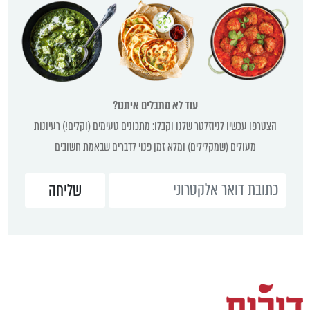
klefort.fr
aguilas cibaeñas jersey
saldi marella
aguilas cibaeñas jersey
maillardstylecenter.com
hijauanhills
saldi marella
עוד לא מתבלים איתנו?
globalpetbrands.co.jp
הצטרפו עכשיו לניוזלטר שלנו וקבלו: מתכונים טעימים (וקלים!) רעיונות
detroit lions jersey
מעולים (שמקלילים) ומלא זמן פנוי לדברים שבאמת חשובים