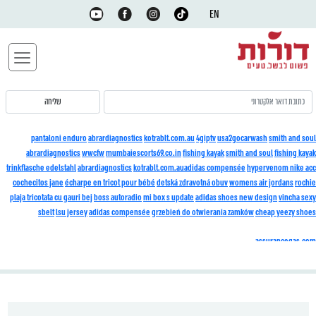
EN
pantaloni enduro
abrardiagnostics
kotrablt.com.au
4giptv
usa2gocarwash
smith and soul
abrardiagnostics
wwcfw
mumbaiescorts69.co.in
fishing kayak
smith and soul
fishing kayak
trinkflasche edelstahl
abrardiagnostics
kotrablt.com.au
adidas compensée
hypervenom nike acc
cochecitos jane
écharpe en tricot pour bébé
detská zdravotná obuv
womens air jordans
rochie
plaja tricotata cu gauri bej
boss autoradio
mi box s update
adidas shoes new design
vincha sexy
sbelt
lsu jersey
adidas compensée
grzebień do otwierania zamków
cheap yeezy shoes
assurancegas.com
blog.natvitasuplementos.com.br
globalpetbrands.co.jp
drcastelar
goldenhost.org
overweightcare.com