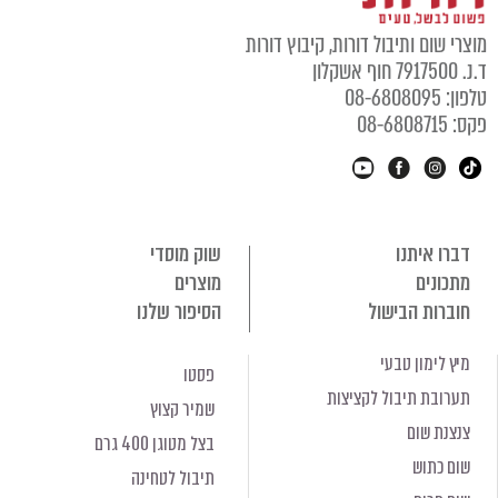
מוצרי שום ותיבול דורות, קיבוץ דורות
ד.נ. 7917500 חוף אשקלון
טלפון: 08-6808095
פקס: 08-6808715
דברו איתנו
שוק מוסדי
מתכונים
מוצרים
חוברות הבישול
הסיפור שלנו
מיץ לימון טבעי
פסטו
תערובת תיבול לקציצות
שמיר קצוץ
צנצנת שום
בצל מטוגן 400 גרם
שום כתוש
תיבול לטחינה