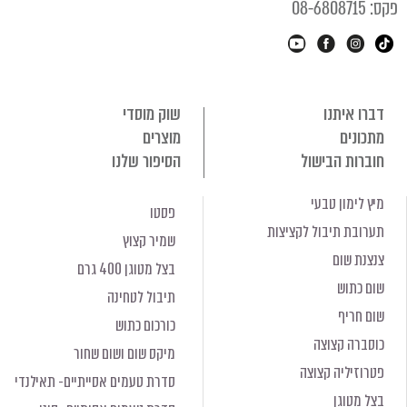
קס: 08-6808715
דברו איתנו
שוק מוסדי
מתכונים
מוצרים
חוברות הבישול
הסיפור שלנו
מיץ לימון טבעי
פסטו
תערובת תיבול לקציצות
שמיר קצוץ
צנצנת שום
בצל מטוגן 400 גרם
שום כתוש
תיבול לטחינה
שום חריף
כורכום כתוש
כוסברה קצוצה
מיקס שום ושום שחור
פטרוזיליה קצוצה
סדרת טעמים אסייתיים- תאילנדי
בצל מטוגן