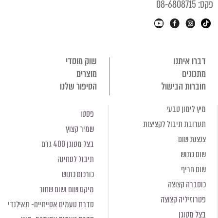
קס: 08-6808715
דברו איתנו
שוק מוסדי
מתכונים
מוצרים
חוברות הבישול
הסיפור שלנו
מיץ לימון טבעי
פסטו
תערובת תיבול לקציצות
שמיר קצוץ
צנצנת שום
בצל מטוגן 400 גרם
שום כתוש
תיבול לטחינה
שום חריף
כורכום כתוש
כוסברה קצוצה
מיקס שום ושום שחור
פטרוזיליה קצוצה
סדרת טעמים אסייתיים- תאילנדי
בצל מטוגן