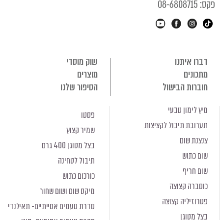
קס: 08-6808715
דברו איתנו
שוק מוסדי
מתכונים
מוצרים
חוברות הבישול
הסיפור שלנו
מיץ לימון טבעי
פסטו
תערובת תיבול לקציצות
שמיר קצוץ
צנצנת שום
בצל מטוגן 400 גרם
שום כתוש
תיבול לטחינה
שום חריף
כורכום כתוש
כוסברה קצוצה
מיקס שום ושום שחור
פטרוזיליה קצוצה
סדרת טעמים אסייתיים- תאילנדי
בצל מטוגן