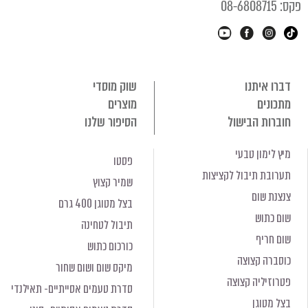
קס: 08-6808715
דברו איתנו
שוק מוסדי
מתכונים
מוצרים
חוברות הבישול
הסיפור שלנו
מיץ לימון טבעי
פסטו
תערובת תיבול לקציצות
שמיר קצוץ
צנצנת שום
בצל מטוגן 400 גרם
שום כתוש
תיבול לטחינה
שום חריף
כורכום כתוש
כוסברה קצוצה
מיקס שום ושום שחור
פטרוזיליה קצוצה
סדרת טעמים אסייתיים- תאילנדי
בצל מטוגן