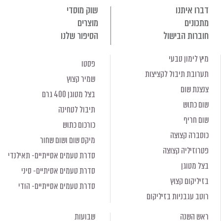
דברו איתנו
שוק מוסדי
מתכונים
מוצרים
חוברות הבישול
הסיפור שלנו
מיץ לימון טבעי
פסטו
תערובת תיבול לקציצות
שמיר קצוץ
צנצנת שום
בצל מטוגן 400 גרם
שום כתוש
תיבול לטחינה
שום חריף
כורכום כתוש
כוסברה קצוצה
מיקס שום ושום שחור
פטרוזיליה קצוצה
סדרת טעמים אסייתיים- תאילנדי
בצל מטוגן
סדרת טעמים אסיתיים- סיני
בזיליקום קצוץ
סדרת טעמים אסייתיים- הודי
רוטב עגבניות בזיליקום
ראש השנה
שבועות