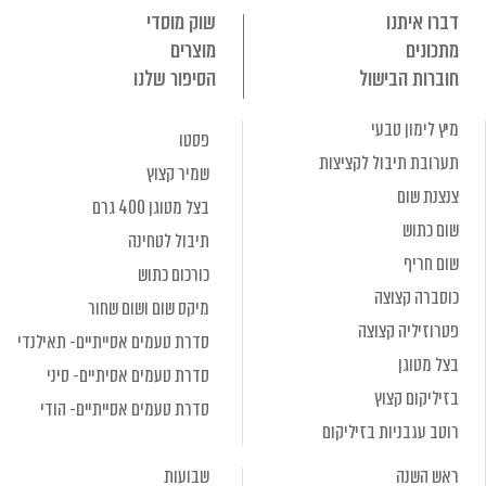
דברו איתנו
שוק מוסדי
מתכונים
מוצרים
חוברות הבישול
הסיפור שלנו
מיץ לימון טבעי
פסטו
תערובת תיבול לקציצות
שמיר קצוץ
צנצנת שום
בצל מטוגן 400 גרם
שום כתוש
תיבול לטחינה
שום חריף
כורכום כתוש
כוסברה קצוצה
מיקס שום ושום שחור
פטרוזיליה קצוצה
סדרת טעמים אסייתיים- תאילנדי
בצל מטוגן
סדרת טעמים אסיתיים- סיני
בזיליקום קצוץ
סדרת טעמים אסייתיים- הודי
רוטב עגבניות בזיליקום
ראש השנה
שבועות