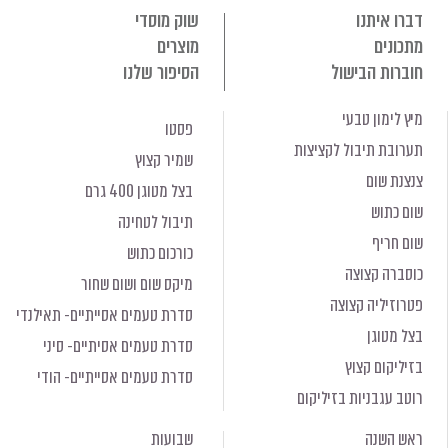
דברו איתנו
שוק מוסדי
מתכונים
מוצרים
חוברות הבישול
הסיפור שלנו
מיץ לימון טבעי
פסטו
תערובת תיבול לקציצות
שמיר קצוץ
צנצנת שום
בצל מטוגן 400 גרם
שום כתוש
תיבול לטחינה
שום חריף
כורכום כתוש
כוסברה קצוצה
מיקס שום ושום שחור
פטרוזיליה קצוצה
סדרת טעמים אסייתיים- תאילנדי
בצל מטוגן
סדרת טעמים אסיתיים- סיני
בזיליקום קצוץ
סדרת טעמים אסייתיים- הודי
רוטב עגבניות בזיליקום
ראש השנה
שבועות