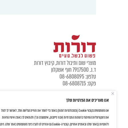
מוצרי שום ותיבול דורות, קיבוץ דורות
ד.נ. 7917500 חוף אשקלון
טלפון: 08-6808095
פקס: 08-6808715
אנו מעריכים את הפרטיות שלך
אנו משתמשים בקובצי Cookie (ובטכנולוגיות דומות) באתר כדי לשפר את חוויית הגלישה שלך, לאפשר לך לנצל
את פונקציונליות השיתוף ברשתות החברתיות (עבור פייסבוק, אינסטגרם וכו') ולהתאים לך באופן אישי הודעות
רלוונטיות (באתר שלנו ובאתרים אחרים). קובצי ה-Cookie גם עוזרים לנו להבין כיצד משתמשים באתר שלנו. ניתן