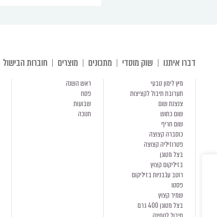
דברו איתנו
שוק מוסדי
מתכונים
מוצרים
חוברות הבישול
מיץ לימון טבעי
ראש השנה
תערובת תיבול לקציצות
פסח
צנצנת שום
שבועות
שום כתוש
חנוכה
שום חריף
כוסברה קצוצה
פטרוזיליה קצוצה
בצל מטוגן
בזיליקום קצוץ
רוטב עגבניות בזיליקום
פסטו
שמיר קצוץ
בצל מטוגן 400 גרם
תיבול לטחינה