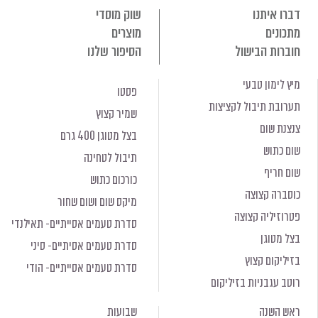
דברו איתנו
שוק מוסדי
מתכונים
מוצרים
חוברות הבישול
הסיפור שלנו
מיץ לימון טבעי
פסטו
תערובת תיבול לקציצות
שמיר קצוץ
צנצנת שום
בצל מטוגן 400 גרם
שום כתוש
תיבול לטחינה
שום חריף
כורכום כתוש
כוסברה קצוצה
מיקס שום ושום שחור
פטרוזיליה קצוצה
סדרת טעמים אסייתיים- תאילנדי
בצל מטוגן
סדרת טעמים אסיתיים- סיני
בזיליקום קצוץ
סדרת טעמים אסייתיים- הודי
רוטב עגבניות בזיליקום
ראש השנה
שבועות