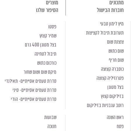
מתכונים
מוצרים
חוברות הבישול
הסיפור שלנו
מיץ לימון טבעי
פסטו
תערובת תיבול לקציצות
שמיר קצוץ
צנצנת שום
בצל מטוגן 400 גרם
שום כתוש
תיבול לטחינה
שום חריף
כורכום כתוש
כוסברה קצוצה
מיקס שום ושום שחור
פטרוזיליה קצוצה
סדרת טעמים אסייתיים- תאילנדי
בצל מטוגן
סדרת טעמים אסיתיים- סיני
בזיליקום קצוץ
סדרת טעמים אסייתיים- הודי
רוטב עגבניות בזיליקום
ראש השנה
שבועות
פסח
חנוכה