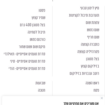
מיץ לימון טבעי
פסטו
תערובת תיבול לקציצות
שמיר קצוץ
צנצנת שום
בצל מטוגן 400 גרם
שום כתוש
תיבול לטחינה
שום חריף
כורכום כתוש
כוסברה קצוצה
מיקס שום ושום שחור
פטרוזיליה קצוצה
סדרת טעמים אסייתיים- תאילנדי
בצל מטוגן
סדרת טעמים אסיתיים- סיני
בזיליקום קצוץ
סדרת טעמים אסייתיים- הודי
רוטב עגבניות בזיליקום
ראש השנה
שבועות
פסח
חנוכה
ראש השנה
שבועות
אנו מעריכים את הפרטיות שלך