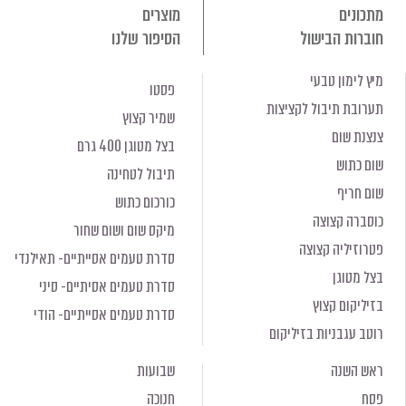
מתכונים
מוצרים
חוברות הבישול
הסיפור שלנו
מיץ לימון טבעי
פסטו
תערובת תיבול לקציצות
שמיר קצוץ
צנצנת שום
בצל מטוגן 400 גרם
שום כתוש
תיבול לטחינה
שום חריף
כורכום כתוש
כוסברה קצוצה
מיקס שום ושום שחור
פטרוזיליה קצוצה
סדרת טעמים אסייתיים- תאילנדי
בצל מטוגן
סדרת טעמים אסיתיים- סיני
בזיליקום קצוץ
סדרת טעמים אסייתיים- הודי
רוטב עגבניות בזיליקום
ראש השנה
שבועות
פסח
חנוכה