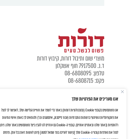
מוצרי שום ותיבול דורות, קיבוץ דורות
ד.נ. 7917500 חוף אשקלון
טלפון: 08-6808095
פקס: 08-6808715
אנו מעריכים את הפרטיות שלך
אנו משתמשים בקובצי Cookie (ובטכנולוגיות דומות) באתר כדי לשפר את חוויית הגלישה שלך, לאפשר לך לנצל
את פונקציונליות השיתוף ברשתות החברתיות (עבור פייסבוק, אינסטגרם וכו') ולהתאים לך באופן אישי הודעות
רלוונטיות (באתר שלנו ובאתרים אחרים). קובצי ה-Cookie גם עוזרים לנו להבין כיצד משתמשים באתר שלנו. ניתן
לנהל את העדפות קובצי ה-Cookie שלך [קישור לעריכה בצד שמאל למטה] (ניתן לעשות זאת בכל עת). פרטים