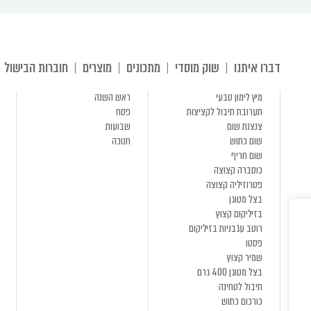
דברו איתנו
שוק מוסדי
מתכונים
מוצרים
חוברות הבישול
מיץ לימון טבעי
ראש השנה
תערובת תיבול לקציצות
פסח
צנצנת שום
שבועות
שום כתוש
חנוכה
שום חריף
כוסברה קצוצה
פטרוזיליה קצוצה
בצל מטוגן
בזיליקום קצוץ
רוטב עגבניות בזיליקום
פסטו
שמיר קצוץ
בצל מטוגן 400 גרם
תיבול לטחינה
כורכום כתוש