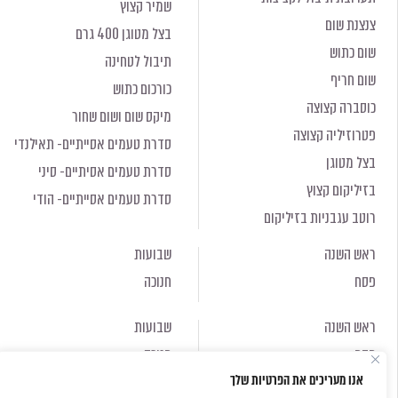
שמיר קצוץ
צנצנת שום
בצל מטוגן 400 גרם
שום כתוש
תיבול לטחינה
שום חריף
כורכום כתוש
כוסברה קצוצה
מיקס שום ושום שחור
פטרוזיליה קצוצה
סדרת טעמים אסייתיים- תאילנדי
בצל מטוגן
סדרת טעמים אסיתיים- סיני
בזיליקום קצוץ
סדרת טעמים אסייתיים- הודי
רוטב עגבניות בזיליקום
ראש השנה
שבועות
פסח
חנוכה
ראש השנה
שבועות
פסח
חנוכה
אנו מעריכים את הפרטיות שלך