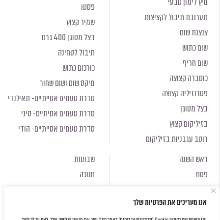
מיץ לימון טבעי
פסטו
תערובת תיבול לקציצות
שמיר קצוץ
צנצנת שום
בצל מטוגן 400 גרם
שום כתוש
תיבול לטחינה
שום חריף
כורכום כתוש
כוסברה קצוצה
מיקס שום ושום שחור
פטרוזיליה קצוצה
סדרת טעמים אסייתיים- תאילנדי
בצל מטוגן
סדרת טעמים אסיתיים- סיני
בזיליקום קצוץ
סדרת טעמים אסייתיים- הודי
רוטב עגבניות בזיליקום
ראש השנה
שבועות
פסח
חנוכה
ראש השנה
שבועות
אנו מעריכים את הפרטיות שלך
פסח
חנוכה