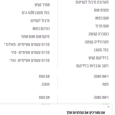
תערובת תיבול לקציצות
שמיר קצוץ
צנצנת שום
בצל מטוגן 400 גרם
שום כתוש
תיבול לטחינה
שום חריף
כורכום כתוש
כוסברה קצוצה
מיקס שום ושום שחור
פטרוזיליה קצוצה
סדרת טעמים אסייתיים- תאילנדי
בצל מטוגן
סדרת טעמים אסיתיים- סיני
בזיליקום קצוץ
סדרת טעמים אסייתיים- הודי
רוטב עגבניות בזיליקום
ראש השנה
שבועות
פסח
חנוכה
ראש השנה
שבועות
פסח
חנוכה
אנו מעריכים את הפרטיות שלך